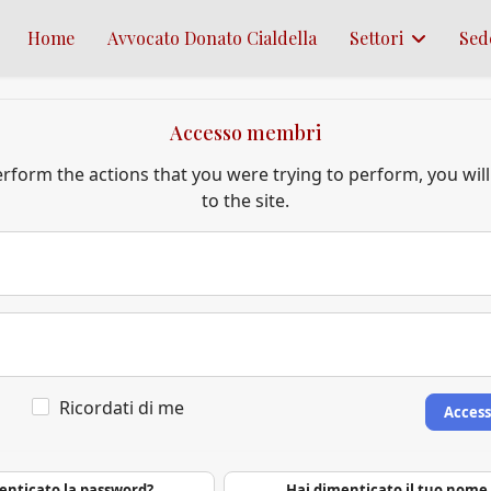
Home
Avvocato Donato Cialdella
Settori
Sed
Accesso membri
erform the actions that you were trying to perform, you will
to the site.
Ricordati di me
Acces
enticato la password?
Hai dimenticato il tuo nome