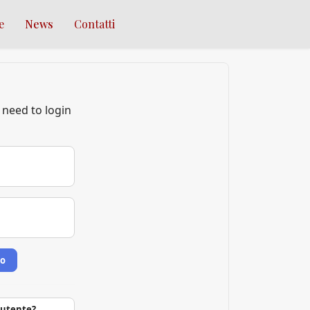
e
News
Contatti
 need to login
so
 utente?