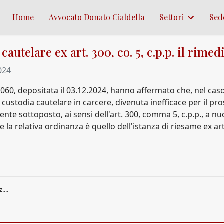
Home
Avvocato Donato Cialdella
Settori
Sed
autelare ex art. 300, co. 5, c.p.p. il rimed
024
060, depositata il 03.12.2024, hanno affermato che, nel caso 
 custodia cautelare in carcere, divenuta inefficace per il pr
te sottoposto, ai sensi dell'art. 300, comma 5, c.p.p., a nuo
a relativa ordinanza è quello dell'istanza di riesame ex art
....