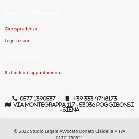
News e Pubblicazioni
Giurisprudenza
Legislazione
Appuntamenti
Richiedi un' appuntamento
0577 1390537
+39 333 4748173
Via Montegrappa 117 - 53036 Poggibonsi
- Siena
© 2022 Studio Legale Avvocato Donato Cialdella P. IVA
01271750521