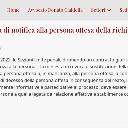
Home
Avvocato Donato Cialdella
Settori
Sed
 di notifica alla persona offesa della rich
2
5.2022, le Sezioni Unite penali, dirimendo un contrasto giur
za alla persona: - la richiesta di revoca o sostituzione dell
lla persona offesa o, in mancanza, alla persona offesa, a con
o di decesso della persona offesa in conseguenza del reato, la 
temente informative e partecipative al processo, deve essere 
persona a quella legata da relazione affettiva e stabilmente 