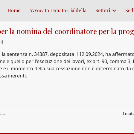
Home
Avvocato Donato Cialdella
Settori
Sed
per la nomina del coordinatore per la prog
24
 sentenza n. 34387, depositata il 12.09.2024, ha affermato ch
 e quello per l'esecuzione dei lavori, ex art. 90, comma 3, D
re e il momento della sua cessazione non è determinato da e
essa inerenti.
....
I muta