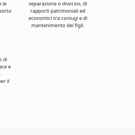
e le
separazione o divorzio, di
pporto
rapporti patrimoniali ed
economici tra coniugi e di
mantenimento dei figli.
o di
cace e
,
er il