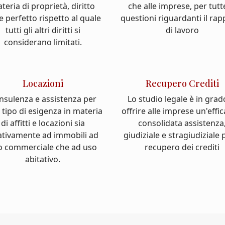
teria di proprietà, diritto
che alle imprese, per tutt
e perfetto rispetto al quale
questioni riguardanti il ra
tutti gli altri diritti si
di lavoro
considerano limitati.
Locazioni
Recupero Crediti
nsulenza e assistenza per
Lo studio legale è in grad
 tipo di esigenza in materia
offrire alle imprese un'effi
di affitti e locazioni sia
consolidata assistenza
ativamente ad immobili ad
giudiziale e stragiudiziale p
o commerciale che ad uso
recupero dei crediti
abitativo.