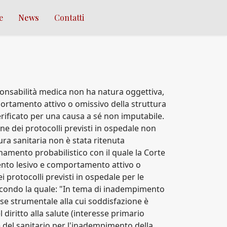
e
News
Contatti
ponsabilità medica non ha natura oggettiva,
ortamento attivo o omissivo della struttura
erificato per una causa a sé non imputabile.
 dei protocolli previsti in ospedale non
ura sanitaria non è stata ritenuta
namento probabilistico con il quale la Corte
vento lesivo e comportamento attivo o
 protocolli previsti in ospedale per le
econdo la quale: "In tema di inadempimento
sse strumentale alla cui soddisfazione è
 diritto alla salute (interesse primario
 del sanitario per l'inadempimento della