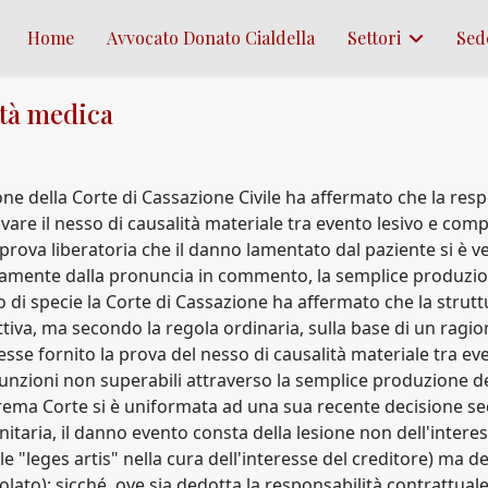
Home
Avvocato Donato Cialdella
Settori
Sed
ità medica
one della Corte di Cassazione Civile ha affermato che la res
e il nesso di causalità materiale tra evento lesivo e comp
prova liberatoria che il danno lamentato dal paziente si è v
amente dalla pronuncia in commento, la semplice produzione
o di specie la Corte di Cassazione ha affermato che la strutt
ttiva, ma secondo la regola ordinaria, sulla base di un ragio
esse fornito la prova del nesso di causalità materiale tra e
unzioni non superabili attraverso la semplice produzione dei
prema Corte si è uniformata ad una sua recente decisione s
nitaria, il danno evento consta della lesione non dell'intere
"leges artis" nella cura dell'interesse del creditore) ma del
ato); sicché, ove sia dedotta la responsabilità contrattuale