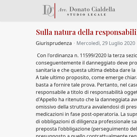
Sulla natura della responsabil
Giurisprudenza
Mercoledì, 29 Luglio 2020
Con l'ordinanza n. 11599/2020 la terza sezi
conseguentemente il danneggiato deve provar
sanitaria e che questa ultima debba dare la 
A tale ultimo proposito, come emerge chiar
basta a fornire tale prova. Pertanto, nel cas
responsabile a titolo di responsabilità ogge
d'Appello ha ritenuto che la danneggiata av
omissivo della struttura avvalendosi di pres
medicazioni in fase post-operatoria. La su
di obbligazioni di diligenza professionale sa
preposta l'obbligazione (perseguimento delle 
presupposto a quello contrattualmente regol