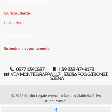
News e Pubblicazioni
Giurisprudenza
Legislazione
Appuntamenti
Richiedi un' appuntamento
0577 1390537
+39 333 4748173
Via Montegrappa 117 - 53036 Poggibonsi
- Siena
© 2022 Studio Legale Avvocato Donato Cialdella P. IVA
01271750521