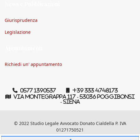
News e Pubblicazioni
Giurisprudenza
Legislazione
Appuntamenti
Richiedi un' appuntamento
0577 1390537
+39 333 4748173
Via Montegrappa 117 - 53036 Poggibonsi
- Siena
© 2022 Studio Legale Avvocato Donato Cialdella P. IVA
01271750521