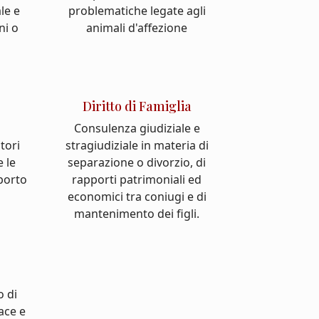
le e
problematiche legate agli
ni o
animali d'affezione
Diritto di Famiglia
Consulenza giudiziale e
atori
stragiudiziale in materia di
e le
separazione o divorzio, di
pporto
rapporti patrimoniali ed
economici tra coniugi e di
mantenimento dei figli.
o di
cace e