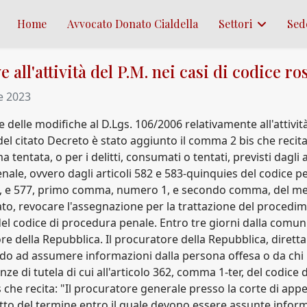
Home
Avvocato Donato Cialdella
Settori
Sed
e all'attività del P.M. nei casi di codice ro
e 2023
delle modifiche al D.Lgs. 106/2006 relativamente all'attività
 2 del citato Decreto è stato aggiunto il comma 2 bis che recit
 tentata, o per i delitti, consumati o tentati, previsti dagli a
nale, ovvero dagli articoli 582 e 583-quinquies del codice pe
.1, e 577, primo comma, numero 1, e secondo comma, del med
o, revocare l'assegnazione per la trattazione del procedim
 del codice di procedura penale. Entro tre giorni dalla comun
ore della Repubblica. Il procuratore della Repubblica, dire
ardo ad assumere informazioni dalla persona offesa o da chi
nze di tutela di cui all'articolo 362, comma 1-ter, del codice
s che recita: "Il procuratore generale presso la corte di app
spetto del termine entro il quale devono essere assunte infor