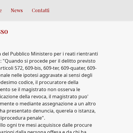
e
News
Contatti
sso
 del Pubblico Ministero per i reati rientranti
a: "Quando si procede per il delitto previsto
rticoli 572, 609-bis, 609-ter, 609-quater, 609-
nale nelle ipotesi aggravate ai sensi degli
esimo codice, il procuratore della
ento se il magistrato non osserva le
icazione della revoca, il magistrato puo'
ttamente o mediante assegnazione a un altro
 ha presentato denuncia, querela o istanza,
 diprocedura penale".
ello ogni tre mesi acquisisce dalle procure
mazioni dalla persona offesa e da chi ha