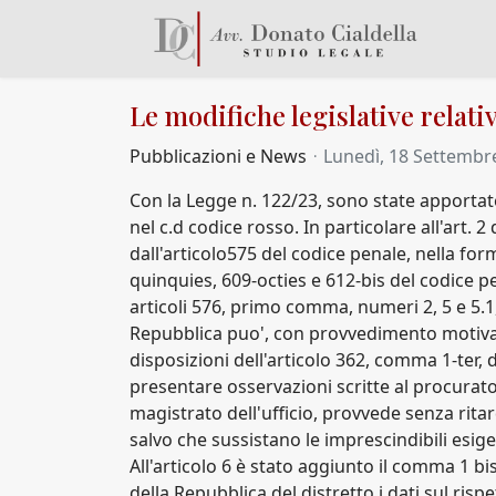
Le modifiche legislative relativ
Pubblicazioni e News
Lunedì, 18 Settembr
Con la Legge n. 122/23, sono state apportate 
nel c.d codice rosso. In particolare all'art.
dall'articolo575 del codice penale, nella forma
quinquies, 609-octies e 612-bis del codice pe
articoli 576, primo comma, numeri 2, 5 e 5
Repubblica puo', con provvedimento motivat
disposizioni dell'articolo 362, comma 1-ter,
presentare osservazioni scritte al procurat
magistrato dell'ufficio, provvede senza rit
salvo che sussistano le imprescindibili esige
All'articolo 6 è stato aggiunto il comma 1 bi
della Repubblica del distretto i dati sul ri