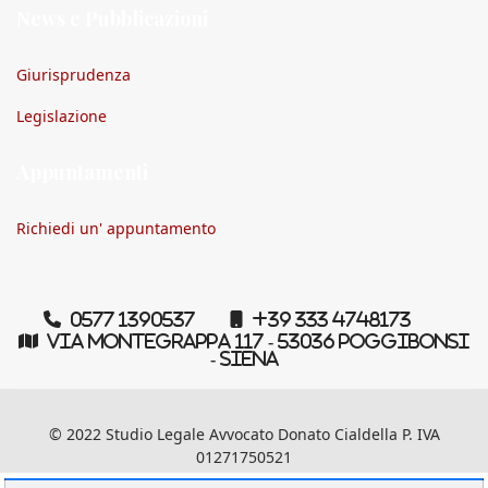
News e Pubblicazioni
Giurisprudenza
Legislazione
Appuntamenti
Richiedi un' appuntamento
0577 1390537
+39 333 4748173
Via Montegrappa 117 - 53036 Poggibonsi
- Siena
© 2022 Studio Legale Avvocato Donato Cialdella P. IVA
01271750521